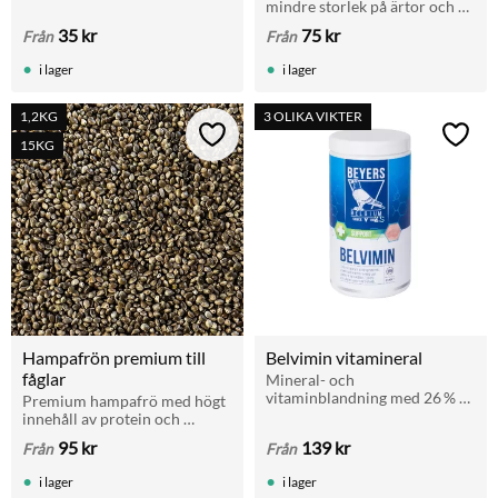
fodret med viktiga mineraler 
mindre storlek på ärtor och 
och spårämnen. Hjälper 
frö passande rasduvor.
35
kr
75
kr
Från
Från
matsmältningen. Finns i 1 st, 
4-pack
i lager
i lager
1,2KG
3 OLIKA VIKTER
Lägg till i favoriter
Lägg t
15KG
Hampafrön premium till 
Belvimin vitamineral
fåglar
Mineral- och 
vitaminblandning med 26 % 
Premium hampafrö med högt 
kalcium. Motverkar brist och 
innehåll av protein och 
fältförgiftning. Ges dagligen i 
nyttiga fetter. Ger snabb 
95
kr
139
kr
Från
Från
liten mängd eller fri tillgång 
energi och vitalitet till fåglar, 
året om.
duvor och papegojor.
i lager
i lager