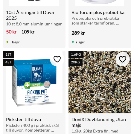
10st Årsringar till Duva 
Bioflorum plus probiotika
2025
Probiotika och prebiotika 
som stärker tarmfloran, 
10 st 8,0 mm aluminiumringar
immunförsvaret och 
50
kr
109
kr
289
kr
ämnesomsättningen. Ger 
energi och fin fast avföring. 
Ges 2 ggr/vecka året runt.
i lager
i lager
1ST
1,6KG
Lägg till i favoriter
Lägg t
4ST
20KG
Picksten till duva
DoviX Duvblandning Utan 
majs
Picksten 400 g i praktisk skål 
till duvor. Kompletterar 
1,6kg, 20kg Extra fin, med 