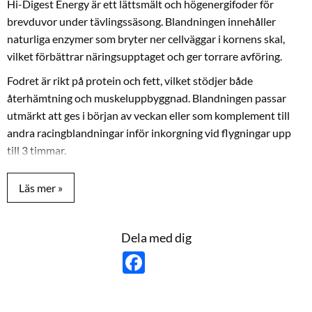
Hi-Digest Energy är ett lättsmält och högenergifoder för
brevduvor under tävlingssäsong. Blandningen innehåller
naturliga enzymer som bryter ner cellväggar i kornens skal,
vilket förbättrar näringsupptaget och ger torrare avföring.
Fodret är rikt på protein och fett, vilket stödjer både
återhämtning och muskeluppbyggnad. Blandningen passar
utmärkt att ges i början av veckan eller som komplement till
andra racingblandningar inför inkorgning vid flygningar upp
till 3 timmar.
Innehåll
: safflor (22 %), paddy ris (5 %), duvris (5 %), hampa
(5 %), linfrö (5 %), bovete (5 %), mungbönor (3 %), samt dari,
sorghum, hirs, havre, kanariefrö, vete. Näringsinnehåll: 13,2 %
protein, 11,8 % fett, 11,1 % fiber, 2,3 % aska, 49,8 % kolhydrater.
Dela med dig
F
a
c
e
b