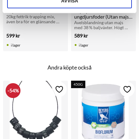
AVVISA
Beyers Elite Enzymix 7/57
Olympia 48 avel och 
ungdjursfoder (Utan majs) 
20kg fettrik trapping mix, 
även bra för en glänsande 
25kg
Avelsblandning utan majs 
fjäderdräkt och vid fällning.
med 38 % baljväxter. Högt 
proteininnehåll. För 
599
kr
589
kr
duvuppfödning och unga 
duvor under tillväxt.
i lager
i lager
Andra köpte också
450G
54
%
Lägg till i favoriter
Lägg t