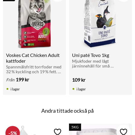
Voskes Cat Chicken Adult 
Uni paté Tovo 1kg
kattfoder
Mjukfoder med lågt 
järninnehåll för små 
Spannmålsfritt torrfoder med 
fruktätande fåglar som 
32 % kyckling och 19 % fett. 
mynah, bulbyl och pekin. 
Stödjer immunförsvar, hud, 
199
kr
109
kr
Från
100 % färdigt att servera, med 
päls, urinvägar och minskar 
god smak.
tandsten. 2kg eller 7kg
i lager
i lager
Andra tittade också på
5KG
5
%