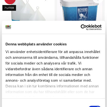
Lägg till i favoriter
Lägg t
7 LITER
Denna webbplats använder cookies
Vattenautomat 7 liter
Urtica Chlorella Mineral 
Mix 5kg
Rymlig 7L vattenautomat i 
Vi använder enhetsidentifierare för att anpassa innehållet
plast för duvor. Stabil och lätt 
Mineralblandning med gritt, 
och annonserna till användarna, tillhandahålla funktioner
att bära med toppögla och 
frön, nässla och chlorella. För 
vridlåsning. Enkel att rengöra.
muskler, fjäderdräkt och 
för sociala medier och analysera vår trafik. Vi
189
kr
199
kr
299
kr
matsmältning. Passar 
vidarebefordrar även sådana identifierare och annan
tävlings- och rasduvor.
i lager
i lager
information från din enhet till de sociala medier och
annons- och analysföretag som vi samarbetar med.
750G
25KG
Dessa kan i sin tur kombinera informationen med annan
Lägg till i favoriter
Lägg t
information som du har tillhandahållit eller som de har
samlat in när du har använt deras tjänster.
S