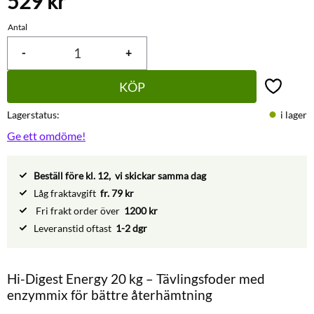
529
kr
Antal
-
+
KÖP
Lägg till 
Lagerstatus
i lager
Ge ett omdöme!
Beställ före kl. 12, vi skickar samma dag
Låg fraktavgift
fr. 79 kr
Fri frakt order över
1200 kr
Leveranstid oftast
1-2 dgr
Hi-Digest Energy 20 kg – Tävlingsfoder med
enzymmix för bättre återhämtning