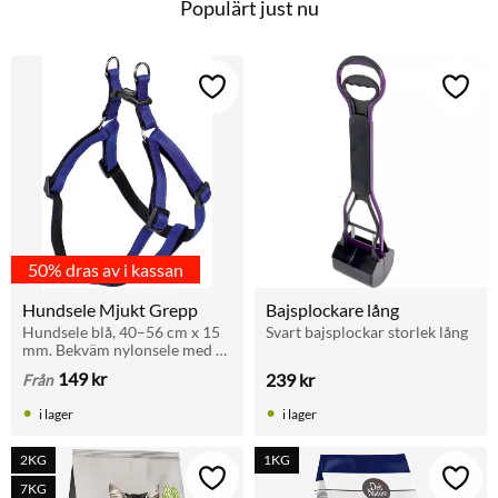
o
Populärt just nu
o
k
Lägg till i favoriter
Lägg t
50% dras av i kassan
Hundsele Mjukt Grepp
Bajsplockare lång
Hundsele blå, 40–56 cm x 15 
Svart bajsplockar storlek lång
mm. Bekväm nylonsele med 
vadderat grepp och enkel att 
149
kr
239
kr
Från
sätta på. Perfekt för 
promenader.
i lager
i lager
2KG
1KG
Lägg till i favoriter
Lägg t
7KG