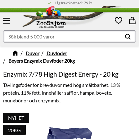
Låg fraktkostnad:
79 kr
Meny
Kund
Favoriter
Duvor
Duvfoder
Beyers Enzymix Duvfoder 20kg
Enzymix 7/78 High Digest Energy - 20 kg
Tävlingsfoder för brevduvor med hög smältbarhet. 13 %
protein, 11 % fett. Innehåller safflor, hampa, bovete,
mungbönor och enzymmix.
NYHET
20KG