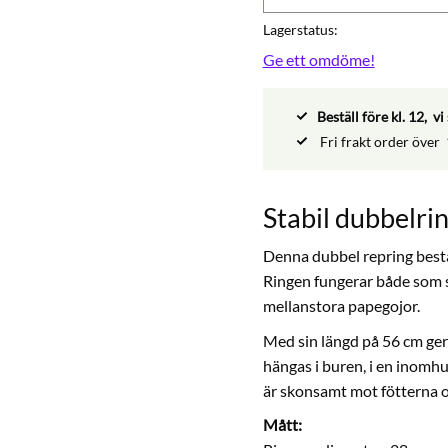
Lagerstatus
Ge ett omdöme!
Beställ före kl. 12, 
Fri frakt order över
Stabil dubbelrin
Denna dubbel repring består
Ringen fungerar både som si
mellanstora papegojor.
Med sin längd på 56 cm ger 
hängas i buren, i en inomhus
är skonsamt mot fötterna oc
Mått: