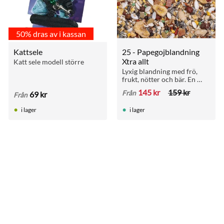
50% dras av i kassan
Kattsele
25 - Papegojblandning 
Xtra allt
Katt sele modell större
Lyxig blandning med frö, 
frukt, nötter och bär. En 
riktig delikatess för 
145
kr
159
kr
Från
69
kr
Från
papegojor med 35 % frukt 
och bär.
i lager
i lager