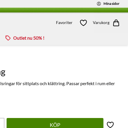
Mina sidor
Kundvagn
Favoriter
Favoriter
Varukorg
Outlet nu 50% !
ng
ngar för sittplats och klättring. Passar perfekt i rum eller
KÖP
Lägg till 