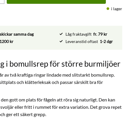
i lager
vi skickar samma dag
Låg fraktavgift
fr. 79 kr
1200 kr
Leveranstid oftast
1-2 dgr
g i bomullsrep för större burmiljöer
 av två kraftiga ringar lindade med slitstarkt bomullsrep.
ttplats och klätterleksak och passar särskilt bra för
den gott om plats för fågeln att röra sig naturligt. Den kan
voljär eller fritt i rummet för extra variation. Det grova repet
h ger ett säkert grepp.