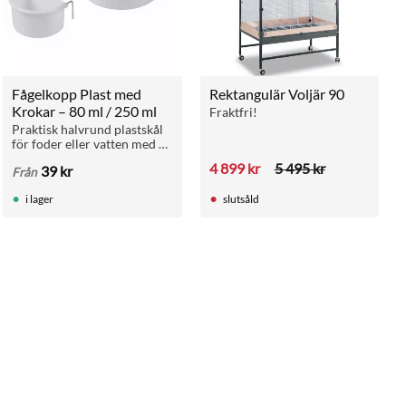
Fågelkopp Plast med 
Rektangulär Voljär 90
Krokar – 80 ml / 250 ml
Fraktfri!
Praktisk halvrund plastskål 
för foder eller vatten med 
inbyggda metallkrokar för 
4 899
kr
5 495
kr
39
kr
Från
smidig upphängning i bur 
eller voljär.
i lager
slutsåld