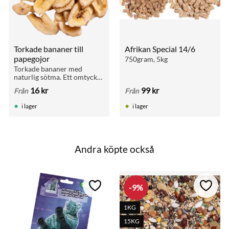
Torkade bananer till 
Afrikan Special 14/6
papegojor
750gram, 5kg
Torkade bananer med 
naturlig sötma. Ett omtyckt 
naturgodis för papegojor 
16
kr
99
kr
Från
Från
och smådjur.
i lager
i lager
Andra köpte också
9
%
till i favoriter
Lägg till i favoriter
Lägg ti
1KG
15KG