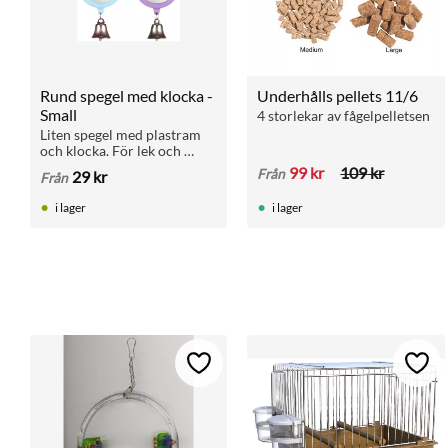
Rund spegel med klocka - 
Underhålls pellets 11/6
Small
4 storlekar av fågelpelletsen
Liten spegel med plastram 
och klocka. För lek och 
stimulans i fågelburen. 
99
kr
109
kr
Från
29
kr
Från
Finns i mintgrön och lila.
i lager
i lager
Lägg till i favoriter
Lägg 