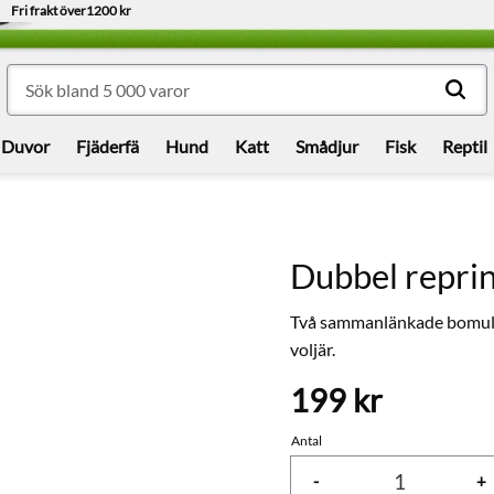
Fri frakt över
1200 kr
Duvor
Fjäderfä
Hund
Katt
Smådjur
Fisk
Reptil
Dubbel repri
Två sammanlänkade bomullsri
voljär.
199
kr
Antal
-
+