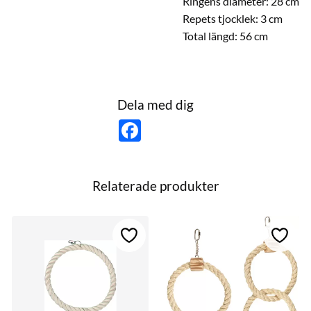
Ringens diameter: 28 cm
Repets tjocklek: 3 cm
Total längd: 56 cm
Dela med dig
F
a
c
e
b
o
Relaterade produkter
o
k
till i favoriter
Lägg till i favoriter
Lägg ti