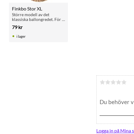
Finkbo Stor XL
Större modell av det 
klassiska ballongredet. För 
finkar, råttor och andra 
79
kr
smådjur.
i lager
Logga in på Mina s