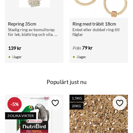
Repring 35cm
Ring med träbit 18cm
Stadig ring av bomullsrep 
Enkel eller dubbel ring till 
för lek, klättring och vila. 
fåglar
Passar större fåglar. 
Diameter 35 cm.
79
kr
139
kr
Från
i lager
i lager
Populärt just nu
1,5KG
5
%
till i favoriter
Lägg till i favoriter
Lägg ti
20KG
3 OLIKA VIKTER