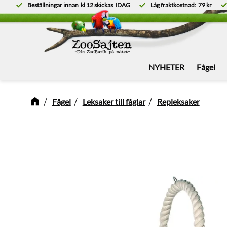
Beställningar innan
kl 12
skickas
IDAG
Låg fraktkostnad:
79 kr
NYHETER
Fågel
Fågel
Leksaker till fåglar
Repleksaker