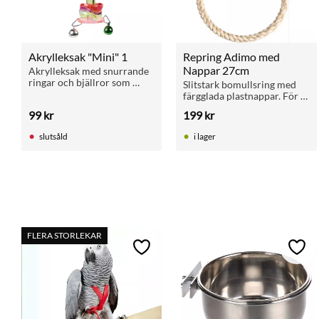
Akrylleksak "Mini" 1
Repring Adimo med 
Nappar 27cm
Akrylleksak med snurrande 
ringar och bjällror som 
Slitstark bomullsring med 
stimulerar lek hos 
färgglada plastnappar. För 
undulater och andra små 
parakiter och mindre 
99
kr
199
kr
burfåglar.
papegojor. Enkel 
upphängning i buren.
slutsåld
i lager
FLERA STORLEKAR
Lägg till i favoriter
Lägg 