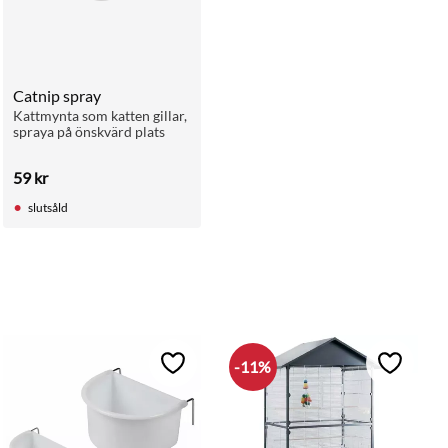
Catnip spray
Kattmynta som katten gillar, 
spraya på önskvärd plats
59
kr
slutsåld
11
%
ll i favoriter
Lägg till i favoriter
Lägg till 