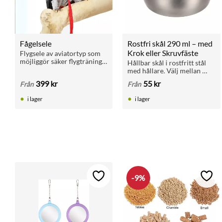
Fågelsele
Rostfri skål 290 ml – med 
Krok eller Skruvfäste
Flygsele av aviatortyp som 
möjliggör säker flygträning 
Hållbar skål i rostfritt stål 
utomhus. Ökar aktivitet, 
med hållare. Välj mellan 
kondition och 
krok eller skruv för fäste i 
399
kr
55
kr
Från
Från
självförtroende hos 
galler. Hygienisk, vattentålig 
papegojor och burfåglar.
och tål maskindisk.
i lager
i lager
9
%
Lägg till i favoriter
Lägg 