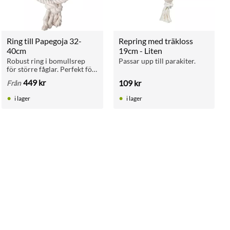
Ring till Papegoja 32-
Repring med träkloss 
40cm
19cm - Liten
Robust ring i bomullsrep 
Passar upp till parakiter.
för större fåglar. Perfekt för 
klättring, vila och aktivering 
449
kr
109
kr
Från
i bur eller ställning.
i lager
i lager
ll i favoriter