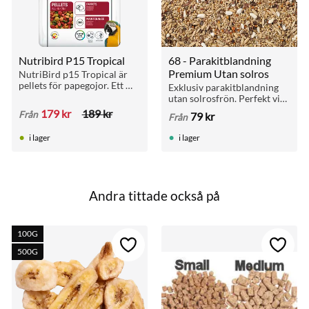
Nutribird P15 Tropical
68 - Parakitblandning 
Premium Utan solros
NutriBird p15 Tropical är 
pellets för papegojor. Ett 
Exklusiv parakitblandning 
perfekt underhållsfoder 
utan solrosfrön. Perfekt vid 
som är ett komplett 
avel och för arter som 
179
kr
189
kr
Från
79
kr
Från
helfoder med alla 
behöver en mindre fet kost.
näringsämnen.
i lager
i lager
Andra tittade också på
100G
till i favoriter
Lägg till i favoriter
Lägg ti
500G