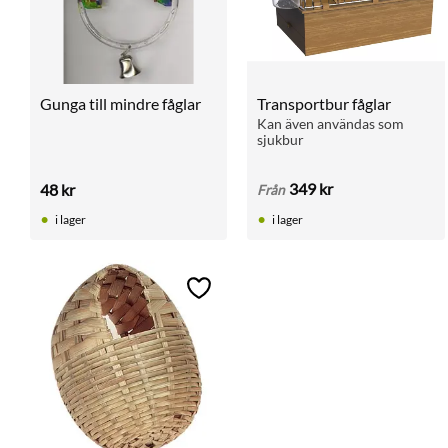
Gunga till mindre fåglar
Transportbur fåglar
Kan även användas som 
sjukbur
349
kr
48
kr
Från
i lager
i lager
Lägg till i favoriter