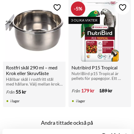
5
%
Lägg till i favoriter
Lägg t
3 OLIKA VIKTER
Rostfri skål 290 ml – med 
Nutribird P15 Tropical
Krok eller Skruvfäste
NutriBird p15 Tropical är 
pellets för papegojor. Ett 
Hållbar skål i rostfritt stål 
perfekt underhållsfoder som 
med hållare. Välj mellan krok 
är ett komplett helfoder med 
eller skruv för fäste i galler. 
179
kr
189
kr
Från
55
kr
Från
alla näringsämnen.
Hygienisk, vattentålig och tål 
maskindisk.
i lager
i lager
Andra tittade också på