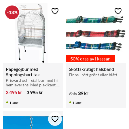
13
%
Lägg till i favoriter
Lägg t
50% dras av i kassan
Papegojbur med 
Skottskrutigt halsband
öppningsbart tak
Finns i rött grönt eller blått
Prisvärd och rejäl bur med fri 
hemleverans. Med plexikant, 
bottengaller och utdragslåda. 
3 495
kr
3 995
kr
39
kr
Från
2 pinnar och 4 skålar ingår.
i lager
i lager
Lägg till i favoriter