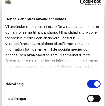
400ML
1,2KG
Lägg till i favoriter
Lägg t
20KG
Denna webbplats använder cookies
Vi använder enhetsidentifierare för att anpassa innehållet
och annonserna till användarna, tillhandahålla funktioner
för sociala medier och analysera vår trafik. Vi
vidarebefordrar även sådana identifierare och annan
information från din enhet till de sociala medier och
annons- och analysföretag som vi samarbetar med.
Vattenautomat Plast 400 
Skalad Havre
ml
Premium skalad havre med 
Dessa kan i sin tur kombinera informationen med annan
högt proteininnehåll och rik 
Hygienisk och rymlig 
information som du har tillhandahållit eller som de har
på linolsyra. Näringsrikt 
vattenautomat för fågelburar. 
tillskott för många fågelarter.
samlat in när du har använt deras tjänster.
Håller dricksvattnet rent 
65
kr
26
kr
Från
längre genom att förhindra 
S
att fåglarna badar i det.
i lager
i lager
Nödvändig
a
m
8
%
10
%
t
Lägg till i favoriter
Lägg t
Inställningar
y
3 OLIKA VIKTER