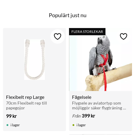
Populärt just nu
FLERA STORLEKAR
Lägg till i favoriter
Lägg t
Flexibelt rep Large
Fågelsele
70cm Flexibelt rep till 
Flygsele av aviatortyp som 
papegojor
möjliggör säker flygträning 
utomhus. Ökar aktivitet, 
399
kr
99
kr
Från
kondition och självförtroende 
hos papegojor och burfåglar.
i lager
i lager