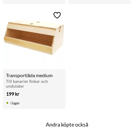
Lägg till i favoriter
Transportlåda medium
Till kanarier finkar och 
undulater
199
kr
i lager
Andra köpte också