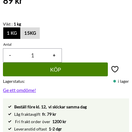
89
kr
Vikt :
1 kg
1 KG
15KG
Antal
-
+
KÖP
Lägg till 
Lagerstatus
i lager
Ge ett omdöme!
Beställ före kl. 12, vi skickar samma dag
Låg fraktavgift
fr. 79 kr
Fri frakt order över
1200 kr
Leveranstid oftast
1-2 dgr