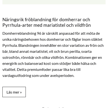
Näringsrik fröblandning för domherrar och
Pyrrhula-arter med mariatistel och vildfrön
Domherreblandning 96 är särskilt anpassad för att möta de
unika näringsbehoven hos domherrar och fåglar inom släktet
Pyrrhula. Blandningen innehåller en stor variation av frön och
bär, bland annat mariatistel, vit och brun perilla, svarta
solrosfrön, rönnbär och olika vildfrön. Kombinationen ger en
energirik och balanserad kost som stödjer både hälsa och
vitalitet. Detta premiumfoder passar lika bra till
vardagsutfodring som under avelsperioden.
Sammansättning och innehåll
Vildfrön
,
rapsfrö
,
kanariefrö
, vit perilla,
nigerfrö
,
linfrö
,
bovete
,
skalad havre
,
hampfrö
,
mariatistel
, brun perilla, svart solrosfrö,
sesamfrö,
safflor
, cikoria, spenatfrö, rönnbär, tallfrö fint,