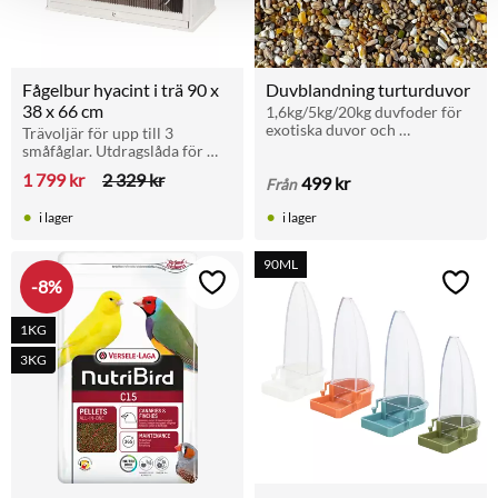
Fågelbur hyacint i trä 90 x 
Duvblandning turturduvor
38 x 66 cm
1,6kg/5kg/20kg duvfoder för 
exotiska duvor och 
Trävoljär för upp till 3 
turturduvor
småfåglar. Utdragslåda för 
enkel rengöring. 6 sittpinnar, 
1 799
kr
2 329
kr
499
kr
Från
1 dörr. Kan hängas upp på 
väggen. Storlek: 90 x 38 x 66 
i lager
i lager
cm.
90ML
8
%
Lägg till i favoriter
Lägg t
1KG
3KG