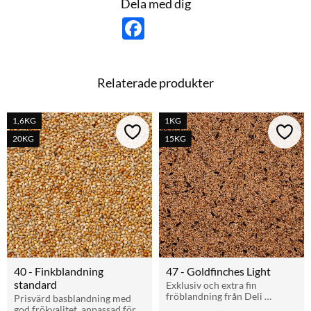
Dela med dig
cypressfrö.
F
a
Förpackning
c
e
Finns i 1 kg och 15 kg säck.
b
o
Relaterade produkter
o
k
1,6KG
1KG
Lägg till i favoriter
Lägg t
20KG
15KG
40 - Finkblandning 
47 - Goldfinches Light
standard
Exklusiv och extra fin 
fröblandning från Deli 
Prisvärd basblandning med 
Nature. Premiumfoder 
god frökvalitet, anpassad för 