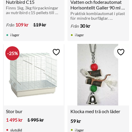
Nutribird C15
Vatten och foderautomat 
Horisontellt Galler 90 ml – 
Finns 1kg, 3kg förpackningar 
av nutribird c15 pellets till 
Flera Färger
Praktisk kombiautomat i plast 
mindre fåglar som fink och 
för mindre burfåglar. 
kanariefågel.
Utformad med fästen 
109
kr
119
kr
Från
30
kr
Från
anpassade för stabilt montage 
i horisontellt galler.
i lager
i lager
25
%
Lägg till i favoriter
Lägg t
Stor bur
Klocka med trä och läder
1 495
kr
1 995
kr
59
kr
slutsåld
i lager