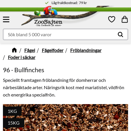
Låg fraktkostnad:
79 kr
Meny
Kund
Favoriter
Fågel
Fågelfoder
Fröblandningar
Foder i säckar
96 - Bullfinches
Speciellt framtagen fröblandning för domherrar och
närbesläktade arter. Näringsrik kost med mariatistel, vildfrön
och energirika specialfrön.
1KG
15KG