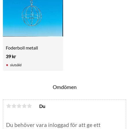
Foderboll metall
39
kr
slutsåld
Omdömen
Du