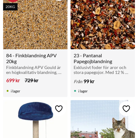
20KG
84 - Finkblandning APV 
23 - Pantanal 
20kg
Papegojblandning
Finkblandning APV Gould är 
Exklusivt foder för aror och 
en högkvalitativ blandning, 
stora papegojor. Med 12 % 
speciellt anpassad för 
nötter, frukt, extruderade 
699
kr
729
kr
99
kr
Från
australiensiska och afrikanska 
pellets och gritt.
tropiska finkars unika 
i lager
i lager
näringsbehov.
Lägg till i favoriter
Lägg t