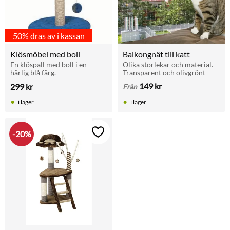
50% dras av i kassan
Klösmöbel med boll
Balkongnät till katt
En klöspall med boll i en 
Olika storlekar och material. 
härlig blå färg.
Transparent och olivgrönt
149
kr
299
kr
Från
i lager
i lager
20
%
Lägg till i favoriter