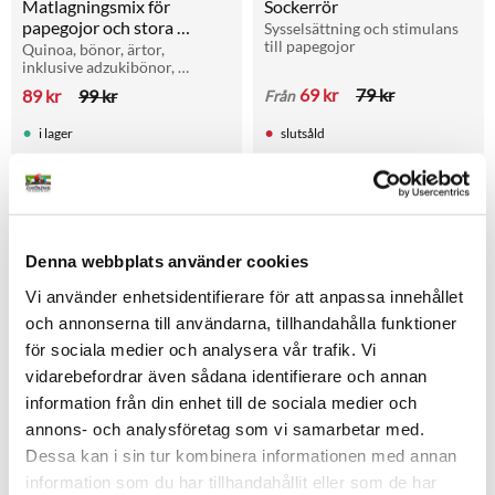
Matlagningsmix för 
Sockerrör
papegojor och stora 
Sysselsättning och stimulans 
till papegojor
parakiter 1kg
Quinoa, bönor, ärtor, 
inklusive adzukibönor, 
mungbönor, vita och svarta 
69
kr
79
kr
89
kr
99
kr
Från
bönor, kikärter, gula och 
gröna ärtor linser.
i lager
slutsåld
Lägg till i favoriter
Lägg t
Denna webbplats använder cookies
Vi använder enhetsidentifierare för att anpassa innehållet
och annonserna till användarna, tillhandahålla funktioner
för sociala medier och analysera vår trafik. Vi
vidarebefordrar även sådana identifierare och annan
information från din enhet till de sociala medier och
Palmnötter
Skyddsmatta till lekpark
annons- och analysföretag som vi samarbetar med.
Naturlig kost för många gojor
Dessa kan i sin tur kombinera informationen med annan
195
kr
259
kr
Från
information som du har tillhandahållit eller som de har