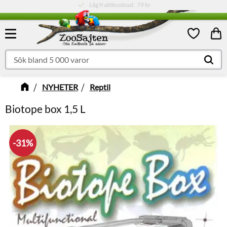
Låg fraktkostnad:
79 kr
Meny
Kund
Favoriter
NYHETER
Reptil
Biotope box 1,5 L
31
%