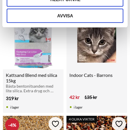
15KG
AVVISA
69
%
Lägg till i favoriter
Lägg t
Kattsand Blend med silica 
Indoor Cats - Barrons
15kg
Bästa bentonitsanden med 
lite silica. Extra dryg och 
effektiv mot lukt. 15 kg för 
42
kr
135
kr
319
kr
långvarig fräschhet i 
kattlådan.
i lager
i lager
4 OLIKA VIKTER
4
%
Lägg till i favoriter
Lägg t