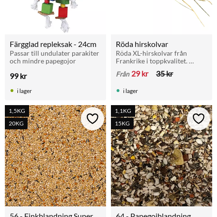
Färgglad repleksak - 24cm
Röda hirskolvar
Passar till undulater parakiter 
Röda XL-hirskolvar från 
och mindre papegojor
Frankrike i toppkvalitet. 
Passar allt från fink till ara. 
29
kr
35
kr
Från
99
kr
Utmärkt vid häckning och 
som stimulerande aktivering.
i lager
i lager
1,5KG
1,1KG
Lägg till i favoriter
Lägg t
20KG
15KG
56 - Finkblandning Super
64 - Papegojblandning 