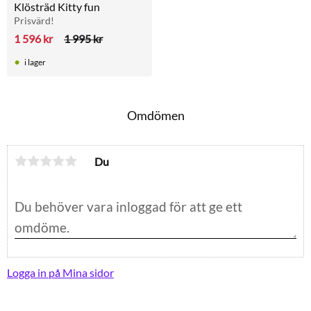
Klösträd Kitty fun
Prisvärd!
1 596
kr
1 995
kr
i lager
Omdömen
Du
Logga in på Mina sidor