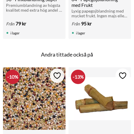
med Frukt
Premiumblandning av högsta 
kvalitet med extra hög andel 
Lyxig papegojblandning med 
panicum. Rekommenderas för 
mycket frukt. Ingen majs eller 
både vardagsutfodring och 
hela jordnötter. För alla 
79
kr
95
kr
Från
Från
uppfödning av exotiska finkar.
papegojor.
i lager
i lager
Andra tittade också på
10
%
13
%
Lägg till i favoriter
Lägg t