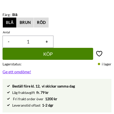
Färg :
Blå
BLÅ
BRUN
RÖD
Antal
-
+
KÖP
Lägg till 
Lagerstatus
i lager
Ge ett omdöme!
Beställ före kl. 12, vi skickar samma dag
Låg fraktavgift
fr. 79 kr
Fri frakt order över
1200 kr
Leveranstid oftast
1-2 dgr