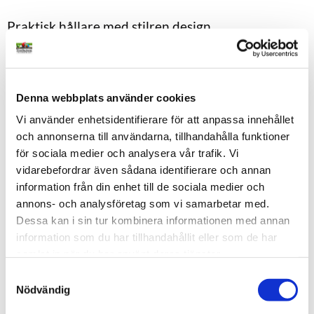
Praktisk hållare med stilren design
Denna bajspåsehållare är tillverkad av tålig polyester och har
en dekorativ nätfinish. Tack vare dragkedjan och karbinhaken
är den enkel att fästa på koppel eller väska. Medföljer gör en
Denna webbplats använder cookies
rulle med 20 bajspåsar, 10 mikron tjocka och i storlek 220 x
320 mm. En praktisk lösning för alla hundägare som vill
Vi använder enhetsidentifierare för att anpassa innehållet
och annonserna till användarna, tillhandahålla funktioner
kombinera stil och funktion. Välj mellan röd, blå eller brun färg.
för sociala medier och analysera vår trafik. Vi
Mått:
A:9 cm B:4 cm C:5,5 cm
vidarebefordrar även sådana identifierare och annan
information från din enhet till de sociala medier och
annons- och analysföretag som vi samarbetar med.
Dela med dig
Dessa kan i sin tur kombinera informationen med annan
F
a
information som du har tillhandahållit eller som de har
c
samlat in när du har använt deras tjänster.
e
b
S
o
Populärt just nu
Nödvändig
o
a
k
m