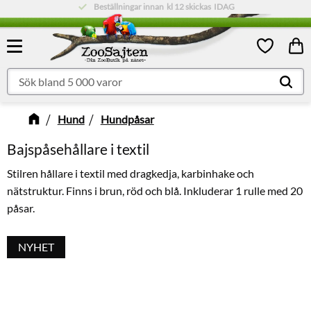
Beställningar innan
Låg fraktkostnad:
kl 12
skickas
79 kr
IDAG
Meny
Kund
Favoriter
Hund
Hundpåsar
Bajspåsehållare i textil
Stilren hållare i textil med dragkedja, karbinhake och
nätstruktur. Finns i brun, röd och blå. Inkluderar 1 rulle med 20
påsar.
NYHET