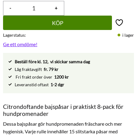
-
+
KÖP
Lägg till 
Lagerstatus
i lager
Ge ett omdöme!
Beställ före kl. 12, vi skickar samma dag
Låg fraktavgift
fr. 79 kr
Fri frakt order över
1200 kr
Leveranstid oftast
1-2 dgr
Citrondoftande bajspåsar i praktiskt 8-pack för
hundpromenader
Dessa bajspåsar gör hundpromenaden fräschare och mer
hygienisk. Varje rulle innehåller 15 slitstarka påsar med