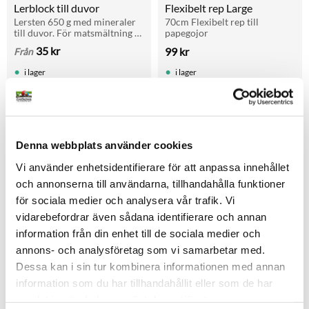
Lerblock till duvor
Flexibelt rep Large
Lersten 650 g med mineraler 
70cm Flexibelt rep till 
till duvor. För matsmältning 
papegojor
och hälsa. Passar brevduvor, 
35
kr
99
kr
Från
rasduvor och andra fåglar. 
Finns även i storpack 5+1.
i lager
i lager
Lägg till i favoriter
Denna webbplats använder cookies
Vi använder enhetsidentifierare för att anpassa innehållet
och annonserna till användarna, tillhandahålla funktioner
för sociala medier och analysera vår trafik. Vi
vidarebefordrar även sådana identifierare och annan
information från din enhet till de sociala medier och
annons- och analysföretag som vi samarbetar med.
Rep och Trä Leksak 40 cm
Robust leksak med träbitar 
Dessa kan i sin tur kombinera informationen med annan
och rep som uppmuntrar till 
information som du har tillhandahållit eller som de har
klättring och tugg hos 
219
kr
medelstora fåglar.
samlat in när du har använt deras tjänster.