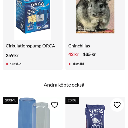
Cirkulationspump ORCA
Chinchillas
42
kr
135
kr
259
kr
slutsåld
slutsåld
Andra köpte också
200ML
20KG
Lägg till i favoriter
Lägg t