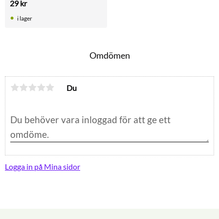
29
kr
10 mm) och 2 cm öppning. 
Perfekt till äggplock i bur.
i lager
Omdömen
Du
Logga in på Mina sidor