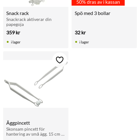
50% dras av i kassan
Snack rack
Spö med 3 bollar
Snackrack aktiverar din 
papegoja
359
kr
32
kr
i lager
i lager
Lägg till i favoriter
Äggpincett
Skonsam pincett för 
hantering av små ägg. 15 cm 
lång med rundade ändar (Ø 