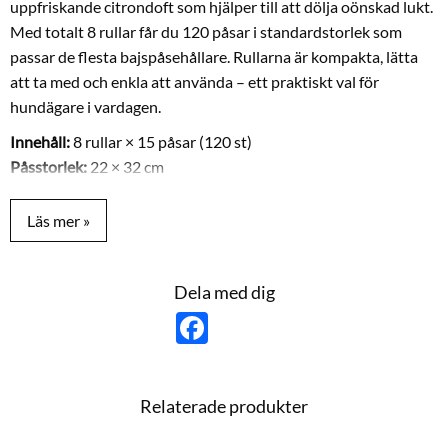
uppfriskande citrondoft som hjälper till att dölja oönskad lukt.
Med totalt 8 rullar får du 120 påsar i standardstorlek som
passar de flesta bajspåsehållare. Rullarna är kompakta, lätta
att ta med och enkla att använda – ett praktiskt val för
hundägare i vardagen.
Innehåll:
8 rullar × 15 påsar (120 st)
Påsstorlek:
22 × 32 cm
Rullens höjd:
6 cm
Doft:
Citron
Dela med dig
F
a
c
e
b
o
Relaterade produkter
o
k