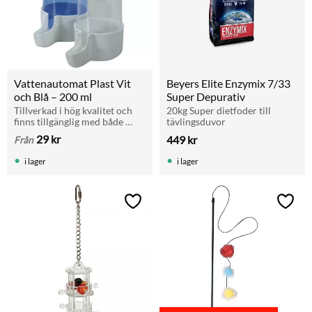
Vattenautomat Plast Vit 
Beyers Elite Enzymix 7/33 
och Blå – 200 ml
Super Depurativ
Tillverkad i hög kvalitet och 
20kg Super dietfoder till 
finns tillgänglig med både 
tävlingsduvor
transparent och 
29
kr
449
kr
Från
alghämmande blått plaströr.
i lager
i lager
Lägg till i favoriter
Lägg t