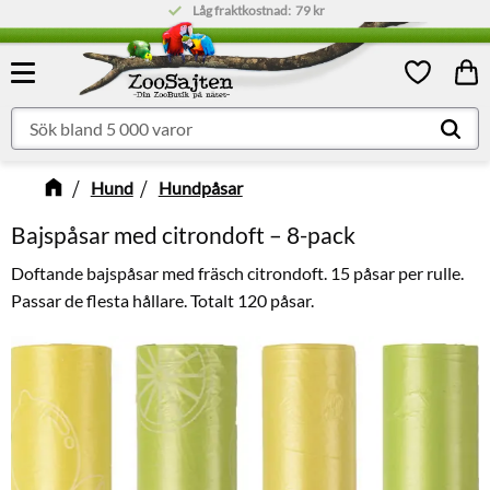
Låg fraktkostnad:
79 kr
Meny
Kund
Favoriter
Hund
Hundpåsar
Bajspåsar med citrondoft – 8-pack
Doftande bajspåsar med fräsch citrondoft. 15 påsar per rulle.
Passar de flesta hållare. Totalt 120 påsar.