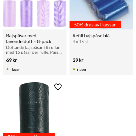
50% dras av i kassan
Bajspåsar med 
Refill bajspåse blå
lavendeldoft – 8-pack
4 x 15 st
Doftande bajspåsar i 8 rullar 
med 15 påsar per rulle. Passar 
de flesta hållare. Fräsch 
69
kr
39
kr
lavendeldoft.
i lager
i lager
Lägg till i favoriter