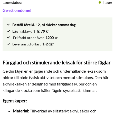
Lagerstatus
i lager
Ge ett omdöme!
Beställ före kl. 12, vi skickar samma dag
Låg fraktavgift
fr. 79 kr
Fri frakt order över
1200 kr
Leveranstid oftast
1-2 dgr
Färgglad och stimulerande leksak för större fåglar
Ge din fågel en engagerande och underhållande leksak som
bidrar till både fysisk aktivitet och mental stimulans. Den här
akrylleksaken är designad med färgglada kuber och en
klingande klocka som håller fågeln sysselsatt i timmar.
Egenskaper:
Material:
Tillverkad av slitstarkt akryl, säker och