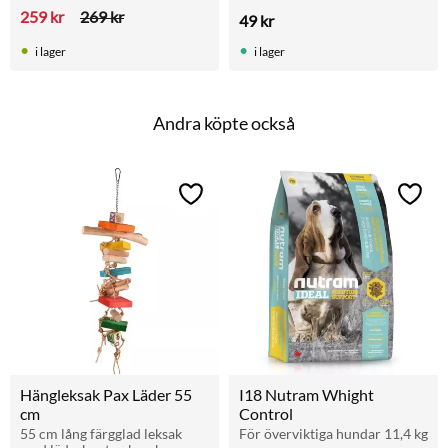
Passar parakiter och 
259
kr
269
kr
49
kr
papegojor.
i lager
i lager
Andra köpte också
Lägg till i favoriter
Lägg t
Hängleksak Pax Läder 55 
I18 Nutram Whight 
cm
Control
55 cm lång färgglad leksak 
För överviktiga hundar 11,4 kg