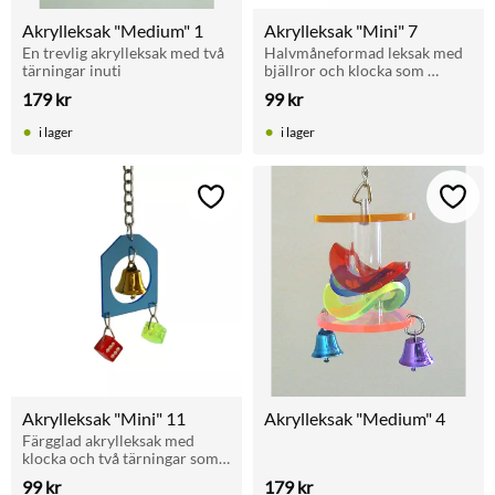
Akrylleksak "Medium" 1
Akrylleksak "Mini" 7
En trevlig akrylleksak med två 
Halvmåneformad leksak med 
tärningar inuti
bjällror och klocka som 
aktiverar undulater och andra 
179
kr
99
kr
mindre burfåglar.
i lager
i lager
Lägg till i favoriter
Lägg t
Akrylleksak "Mini" 11
Akrylleksak "Medium" 4
Färgglad akrylleksak med 
klocka och två tärningar som 
aktiverar undulater och andra 
99
kr
179
kr
småfåglar.