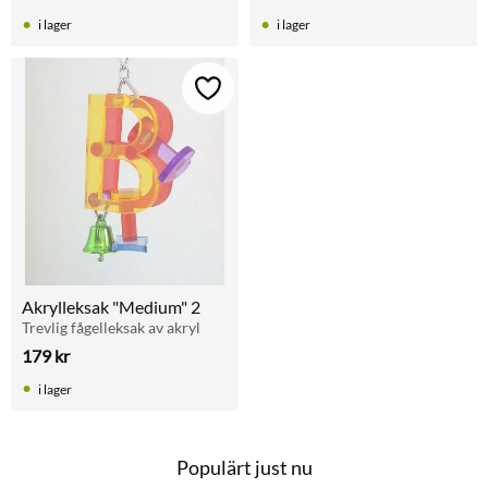
i lager
i lager
Lägg till i favoriter
Akrylleksak "Medium" 2
Trevlig fågelleksak av akryl
179
kr
i lager
Populärt just nu