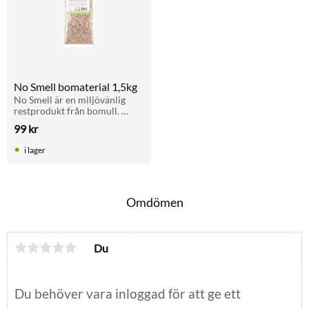
No Smell bomaterial 1,5kg
No Smell är en miljövänlig 
restprodukt från bomull. 
Passar som botten- och 
99
kr
bomaterial till smådjur, fåglar 
och valpar. Absorberande och 
i lager
värmande.
Omdömen
Du