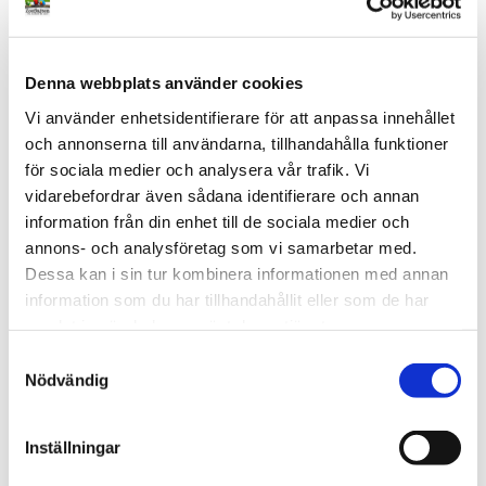
Denna webbplats använder cookies
Vi använder enhetsidentifierare för att anpassa innehållet
och annonserna till användarna, tillhandahålla funktioner
Fågelsele
Nutribird P15 Tropical
för sociala medier och analysera vår trafik. Vi
Flygsele av aviatortyp som 
NutriBird p15 Tropical är 
vidarebefordrar även sådana identifierare och annan
möjliggör säker flygträning 
pellets för papegojor. Ett 
information från din enhet till de sociala medier och
utomhus. Ökar aktivitet, 
perfekt underhållsfoder som 
179
kr
189
kr
Från
399
kr
Från
kondition och självförtroende 
är ett komplett helfoder med 
annons- och analysföretag som vi samarbetar med.
hos papegojor och burfåglar.
alla näringsämnen.
Dessa kan i sin tur kombinera informationen med annan
i lager
i lager
information som du har tillhandahållit eller som de har
samlat in när du har använt deras tjänster.
Andra tittade också på
S
Nödvändig
a
m
t
Lägg till i favoriter
Lägg t
Inställningar
y