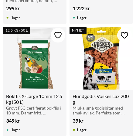
med läderknutar, bambu, 
träpinnar och klossar. 20 cm 
299
kr
1 222
kr
bred. Perfekt för parakiter 
och mindre papegojor.
i lager
i lager
12,5 KG / 50 L
NYHET
Lägg till i favoriter
Lägg t
Bokflis X-Large 10mm 12,5 
Hundgodis Voskes Lax 200 
kg (50 L)
g
Grovt FSC-certifierat bokflis i 
Mjuka, små godisbitar med 
10 mm. Dammfritt, 
smak av lax. Perfekta som 
absorberande och naturligt. 
belöning vid träning eller till 
349
kr
39
kr
För fåglar, duvor, reptiler, 
vardags. Utan tillsatt socker.
sköldpaddor och Smådjur.
i lager
i lager