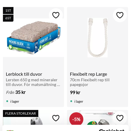
1ST
Lägg till i favoriter
Lägg t
6ST
Lerblock till duvor
Flexibelt rep Large
Lersten 650 g med mineraler 
70cm Flexibelt rep till 
till duvor. För matsmältning 
papegojor
och hälsa. Passar brevduvor, 
35
kr
99
kr
Från
rasduvor och andra fåglar. 
Finns även i storpack 5+1.
i lager
i lager
FLERA STORLEKAR
5
%
Lägg till i favoriter
Lägg t
3 OLIKA VIKTER