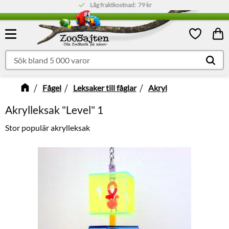
Låg fraktkostnad:
79 kr
Meny
Kund
Favoriter
Fågel
Leksaker till fåglar
Akryl
Akrylleksak "Level" 1
Stor populär akrylleksak