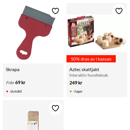
Lägg till i favoriter
Lägg t
50% dras av i kassan
Skrapa
Aztec skattjakt
Interaktiv hundleksak
69
kr
249
kr
Från
slutsåld
i lager
Lägg till i favoriter