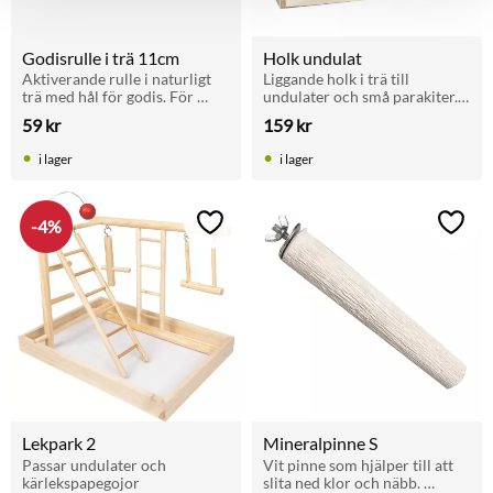
Godisrulle i trä 11cm
Holk undulat
Aktiverande rulle i naturligt 
Liggande holk i trä till 
trä med hål för godis. För 
undulater och små parakiter. 
kaniner, smågnagare och 
Ingångshål 40 mm. Med 
59
kr
159
kr
fåglar som undulater och 
sittpinne, bottenfördjupning 
nymfkakadua.
och gångjärnslock. Enkel att 
i lager
i lager
rengöra.
4
%
Lägg till i favoriter
Lägg t
Lekpark 2
Mineralpinne S
Passar undulater och 
Vit pinne som hjälper till att 
kärlekspapegojor
slita ned klor och näbb. 