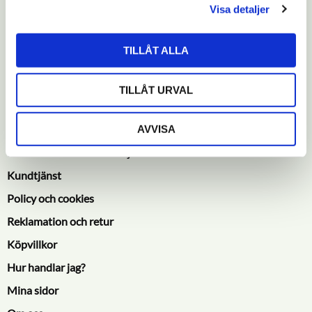
Visa detaljer
AB Zoosajtense
Landsvägen 1252
23195 Trelleborg
TILLÅT ALLA
Lagerbutik öppen vid överenskommelse ⭢
kontakta oss
TILLÅT URVAL
AVVISA
Information & kundtjänst
Kundtjänst
Policy och cookies
Reklamation och retur
Köpvillkor
Hur handlar jag?
Mina sidor