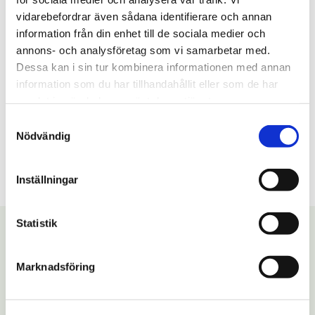
Artiklar (1)
vidarebefordrar även sådana identifierare och annan
information från din enhet till de sociala medier och
Taggar
annons- och analysföretag som vi samarbetar med.
Dessa kan i sin tur kombinera informationen med annan
test
information som du har tillhandahållit eller som de har
#test
samlat in när du har använt deras tjänster.
S
Arkiv
Nödvändig
a
m
2025
augusti (1)
t
Inställningar
y
c
k
Statistik
Kontakt
e
s
Zoosajten
Marknadsföring
v
Mejl:
kontakta@zoosajten.se
a
l
Adress: