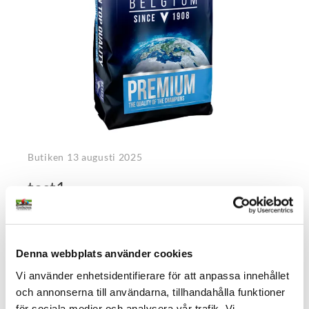
Butiken
13 augusti 2025
test1
test2
Artiklar
test
#test
Denna webbplats använder cookies
Vi använder enhetsidentifierare för att anpassa innehållet
och annonserna till användarna, tillhandahålla funktioner
1–
1
av
1
Kategorier
för sociala medier och analysera vår trafik. Vi